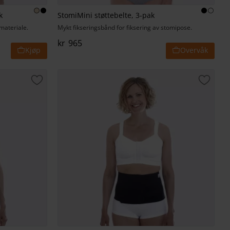
k
StomiMini støttebelte, 3-pak
 materiale.
Mykt fikseringsbånd for fiksering av stomipose.
kr
965
Lagre som favoritt
Lagre 