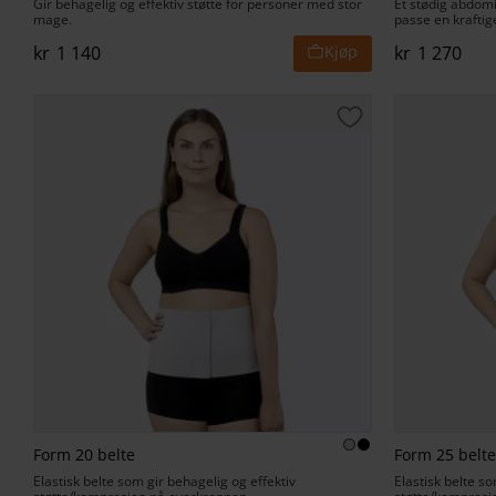
Gir behagelig og effektiv støtte for personer med stor
Et stødig abdomi
mage.
passe en kraftig
kr
1 140
kr
1 270
Lagre som favorit
Form 20 belte
Form 25 belte
Elastisk belte som gir behagelig og effektiv
Elastisk belte so