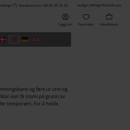
support_agent
Ledige stillinger
Kontakt oss
etaling
<
Kundeservice +46 42-35 22 20
Logg inn
Favoritter
Handlekurv
ømningsbane og føre ut urin og
. Man kan få stomi på grunn av
ler temporært. For å holde