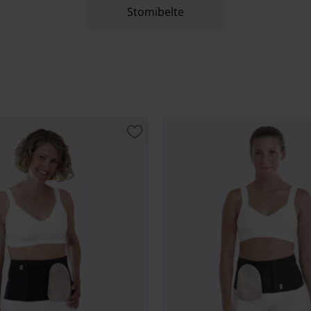
Stomibelte
t
Lagre som favoritt