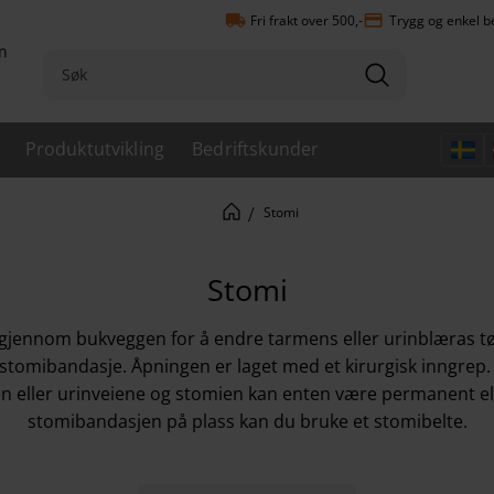
local_shipping
payment
Fri frakt over 500,-
Trygg og enkel b
n
Produktutvikling
Bedriftskunder
Stomi
Stomi
 gjennom bukveggen for å endre tarmens eller urinblæras t
t stomibandasje. Åpningen er laget med et kirurgisk inngrep
en eller urinveiene og stomien kan enten være permanent el
stomibandasjen på plass kan du bruke et
stomibelte
.