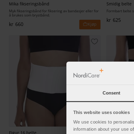
Mika fikseringsbånd
Smidig belte
Myk fikseringsbånd for fiksering av bandasjer eller for
Formbart belte s
å brukes som brystbånd.
kr
625
kr
660
Lagre som favorit
Consent
This website uses cookies
We use cookies to personalis
information about your use of
Figur 16 belte
Figur 20 belte