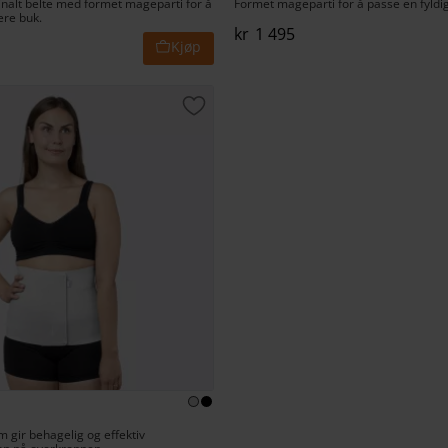
nalt belte med formet mageparti for å
Formet mageparti for å passe en fyld
ere buk.
kr
1 495
t
Lagre som favoritt
m gir behagelig og effektiv