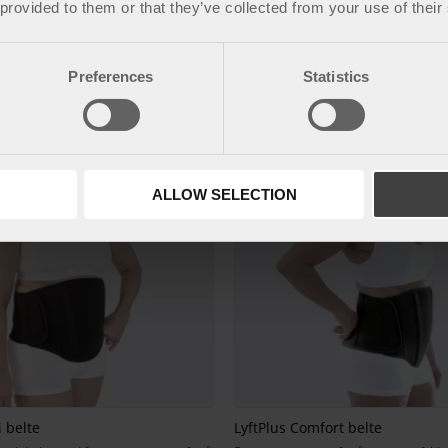
 provided to them or that they’ve collected from your use of their
 effektiv støtte samt kompresjon på
Elastisk belte som gir behagelig og eff
kompresjon på overkroppen.
kr
650
Preferences
Statistics
t
Lagre som favoritt
ALLOW SELECTION
i belte
LyftPlus Comfort belte