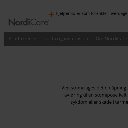
Hjelpemidler som forenkler hverdage
Produkter
Fakta og inspirasjon
Om NordiCare
Ved stomi lages det en åpning
avføring til en stomipose kal
sykdom eller skade i tarm