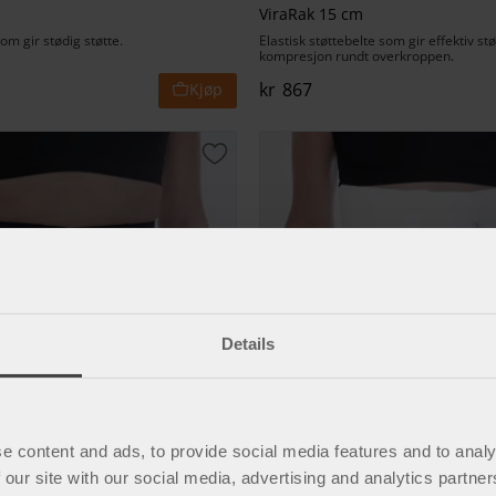
ViraRak 15 cm
om gir stødig støtte.
Elastisk støttebelte som gir effektiv st
kompresjon rundt overkroppen.
kr
867
t
Lagre som favoritt
Details
e content and ads, to provide social media features and to analy
 our site with our social media, advertising and analytics partn
Figur 25 belte