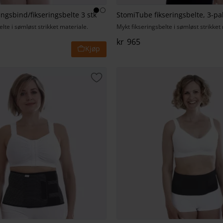
ingsbind/fikseringsbelte 3 stk
StomiTube fikseringsbelte, 3-pa
lte i sømløst strikket materiale.
Mykt fikseringsbelte i sømløst strikket
kr
965
t
Lagre som favoritt