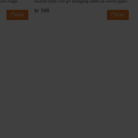
igere mage.
Elastisk belte som gir behagelig støtte på overkroppen.
kr
590