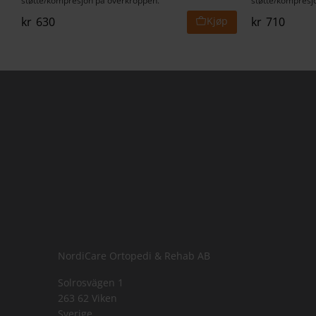
støtte/kompresjon på overkroppen.
støtte/kompresj
kr
630
kr
710
NordiCare Ortopedi & Rehab AB
Solrosvägen 1
263 62 Viken
Sverige