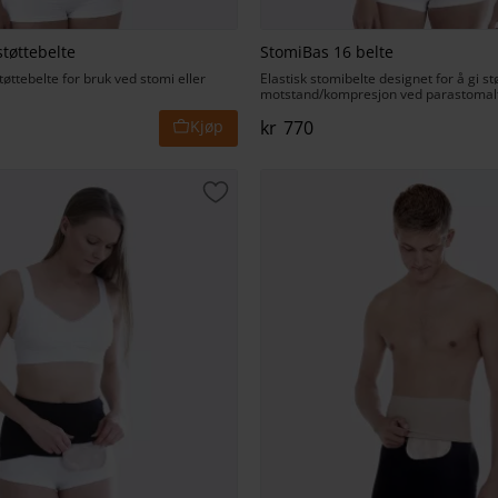
støttebelte
StomiBas 16 belte
 støttebelte for bruk ved stomi eller
Elastisk stomibelte designet for å gi st
motstand/kompresjon ved parastomalt
kr
770
t
Lagre som favoritt