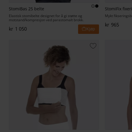
StomiBas 25 belte
StomiFix fixer
Elastisk stomibelte designet for å gi støtte og
Mykt fikseringsbe
motstand/kompresjon ved parastomalt brokk.
kr
965
kr
1 050
Lagre som favorit