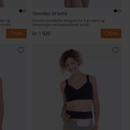
StomiBas 20 belte
øtte og
Elastisk stomibelte designet for å gi støtte og
 brokk.
kompresjon ved parastomalt brokk.
kr
1 020
Lagre som favoritt
Lagre 