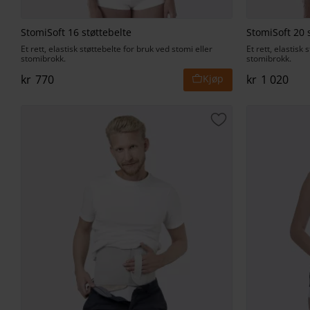
StomiSoft 16 støttebelte
StomiSoft 20 
Et rett, elastisk støttebelte for bruk ved stomi eller
Et rett, elastisk
stomibrokk.
stomibrokk.
kr
770
kr
1 020
Lagre som favorit