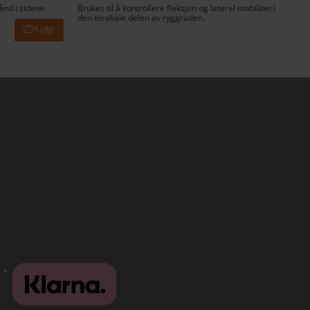
ånd i sidene.
Brukes til å kontrollere fleksjon og lateral mobilitet i
den torakale delen av ryggraden.