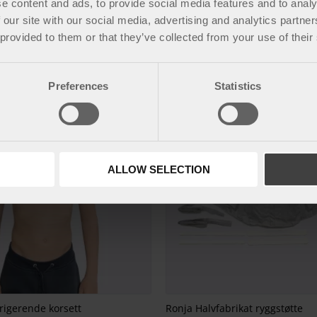
e content and ads, to provide social media features and to analy
ortose
Ballerina holdningsbandasje
 our site with our social media, advertising and analytics partn
d en formet og justerbar frontparti.
Fleksibel holdningsvest som bidrar til 
 provided to them or that they’ve collected from your use of their
kr
800
Preferences
Statistics
ALLOW SELECTION
rigerende korsett
Ronja Halvfabrikat ryggstøtte