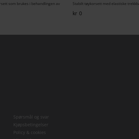
rsett som brukes i behandlingen av
Stabilt tøykorsett med elastiske trekkb
kr
0
Spørsmål og svar
Kjøpsbetingelser
Policy & cookies