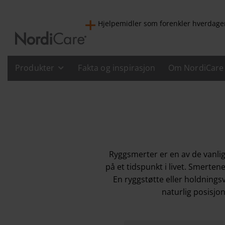
Hjelpemidler som forenkler hverdage
Produkter
Fakta og inspirasjon
Om NordiCare
Ryggsmerter er en av de vanli
på et tidspunkt i livet. Smerte
En
ryggstøtte
eller
holdnings
naturlig posisjo