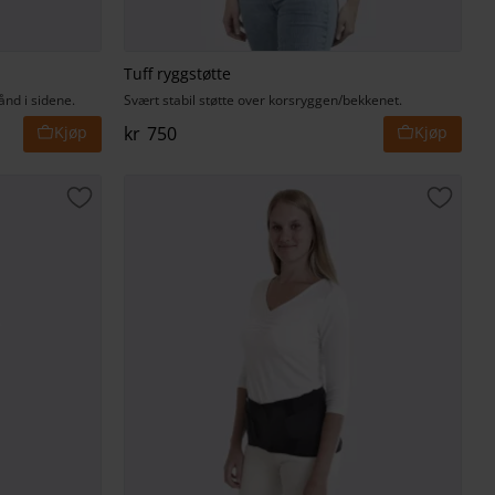
Tuff ryggstøtte
ånd i sidene.
Svært stabil støtte over korsryggen/bekkenet.
kr
750
Lagre som favoritt
Lagre 