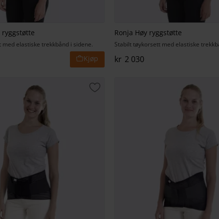
 ryggstøtte
Ronja Høy ryggstøtte
tt med elastiske trekkbånd i sidene.
Stabilt tøykorsett med elastiske trekkb
kr
2 030
t
Lagre som favoritt