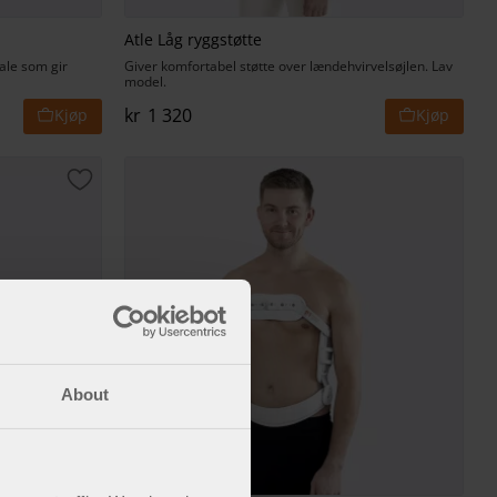
Atle Låg ryggstøtte
iale som gir
Giver komfortabel støtte over lændehvirvelsøjlen. Lav
model.
kr
1 320
Lagre som favoritt
About