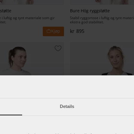
støtte
Bure Hög ryggstøtte
 i luftig og tynt materiale som gir
Stabil ryggortose i luftig og tynt mater
itet.
ekstra god stabilitet.
kr
895
t
Lagre som favoritt
Details