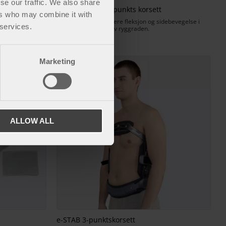
se our traffic. We also share
BirkPlus MP45 3-punkts korsett
ers who may combine it with
bedre holdning.
Brukes for å kontrollere fleksjon og sidebevegelse i
 services.
den torakale delen av ryggraden.
Marketing
Lagre som favoritt
ALLOW ALL
e-STAB 3-punktskorsett