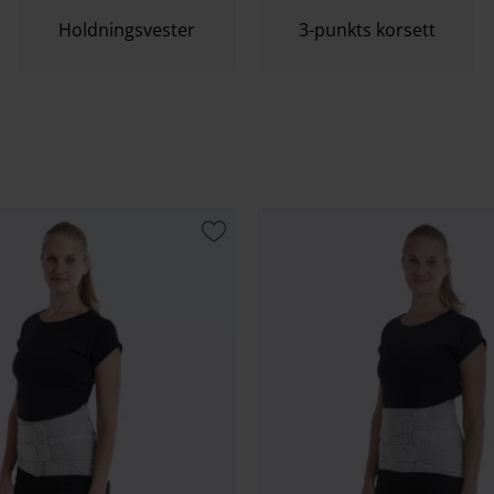
Holdningsvester
3-punkts korsett
t
Lagre som favoritt