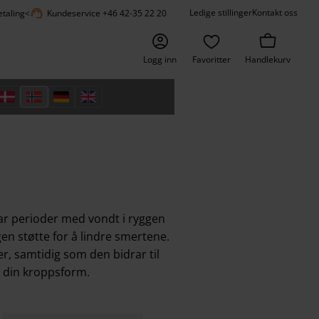
support_agent
Ledige stillinger
Kontakt oss
etaling
<
Kundeservice +46 42-35 22 20
Logg inn
Favoritter
Handlekurv
ar perioder med vondt i ryggen
en støtte for å lindre smertene.
er, samtidig som den bidrar til
g din kroppsform.