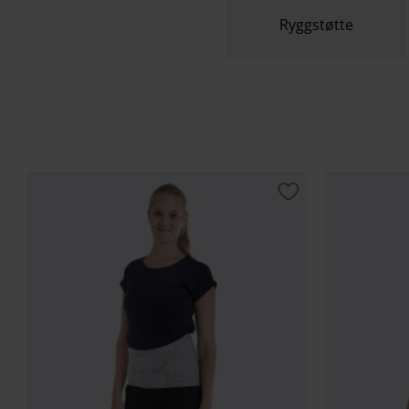
Ryggstøtte
Lagre som favorit