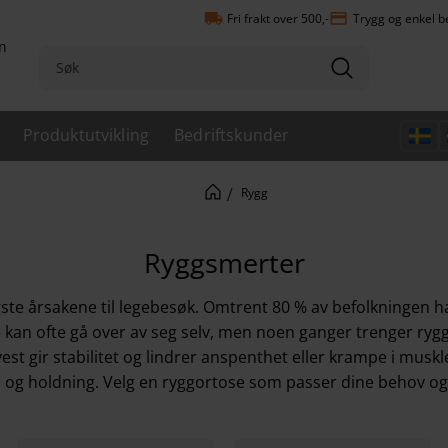
local_shipping
payment
Fri frakt over 500,-
Trygg og enkel b
n
Produktutvikling
Bedriftskunder
Rygg
Ryggsmerter
gste årsakene til legebesøk. Omtrent 80 % av befolkningen h
ne kan ofte gå over av seg selv, men noen ganger trenger rygg
vest
gir stabilitet og lindrer anspenthet eller krampe i muskl
n og holdning. Velg en ryggortose som passer dine behov o