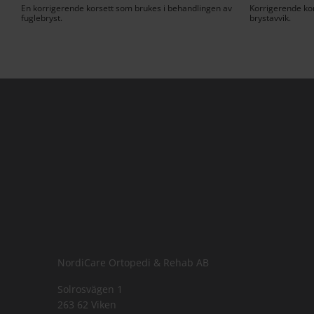
n
En korrigerende korsett som brukes i behandlingen av
Korrigerende ko
fuglebryst.
brystavvik.
NordiCare Ortopedi & Rehab AB
Solrosvägen 1
263 62 Viken