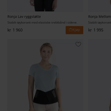
Ronja Lav ryggstøtte
Ronja Mellom
Stabilt tøykorsett med elastiske trekkbånd i sidene.
Stabilt tøykorse
kr
1 960
kr
1 995
Lagre som favorit