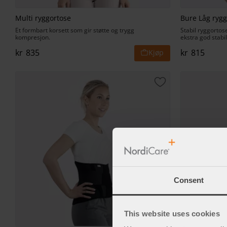
Multi ryggortose
Bure Låg rygg
Et formbart korsett som gir støtte og trygg
Stabil ryggortose
kompresjon.
ekstra god stabil
kr
835
kr
815
Lagre som favorit
Consent
This website uses cookies