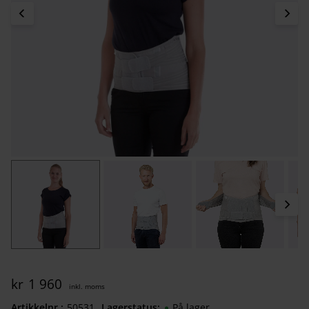
kr
1 960
Artikkelnr.
505312630
Lagerstatus
På lager