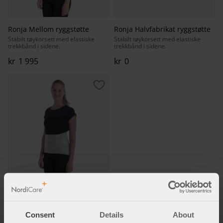
Ronja Mellom ryggstøtte
Ronja Halvfabrikat ryggstøtte
Stabilt tøykorsett med elastiske
Stabilt tøykorsett med elastiske
trekkbånd i sidene.
trekkbånd i sidene.
kr
1 995
kr
0
Lagre som favoritt
Ronja Høy ryggstøtte
Stabilt tøykorsett med elastiske
trekkbånd i sidene.
Consent
Details
About
kr
2 030