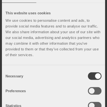
This website uses cookies
We use cookies to personalise content and ads, to
Fakta og inspirasjon
provide social media features and to analyse our traffic.
We also share information about your use of our site with
our social media, advertising and analytics partners who
may combine it with other information that you’ve
provided to them or that they’ve collected from your use
of their services.
C
Necessary
o
n
s
Preferences
e
n
t
Statistics