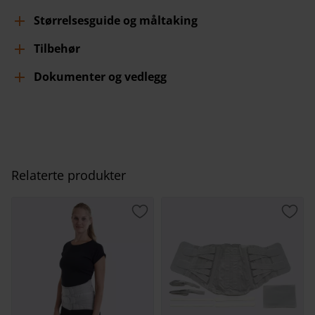
Størrelsesguide og måltaking
Tilbehør
Dokumenter og vedlegg
Relaterte produkter
Lagre som favoritt
Lagr