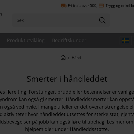
local_shipping
payment
Fri frakt over 500,-
Trygg og enkel b
n
Produktutvikling
Bedriftskunder
Hånd
Smerter i håndleddet
es flere ting. Forstuinger, brudd eller betennelser er van
elsyndrom kan også gi smerter. Håndleddssmerter kan oppst
 også ved hvile. I mange tilfeller er det overanstrengelse el
 aktiviteter hvor håndleddet utsettes for sterke støt, gjenta
ddsbevegelser på jobb kan også føre til ubehag. Les mer o
hjelpemidler under
Håndleddsstøtte
.