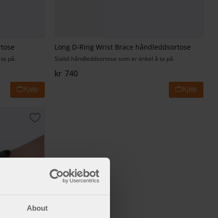
rtose
Long D-Ring Wrist Brace håndleddsortose
ta på.
Stabil håndleddsortose som er enkel å ta på.
kr
740
Lagre som favoritt
About