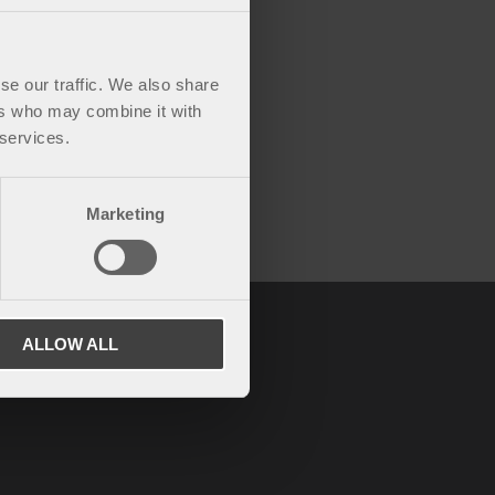
se our traffic. We also share
ers who may combine it with
ortabel støtte
 services.
Marketing
ALLOW ALL