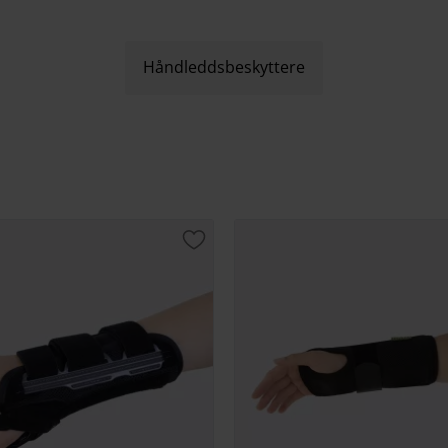
Håndleddsbeskyttere
t
Lagre som favoritt