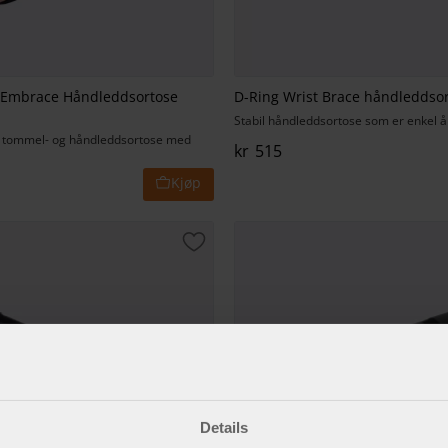
 Embrace Håndleddsortose
D-Ring Wrist Brace håndleddso
Stabil håndleddsortose som er enkel å 
t tommel- og håndleddsortose med
kr
515
t
Lagre som favoritt
Details