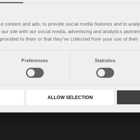
e content and ads, to provide social media features and to analy
dstøtte
Holger håndleddstøtte
 our site with our social media, advertising and analytics partn
lig håndleddsortose som er enkel å ta
Elastisk håndleddsortose som gir komf
 provided to them or that they’ve collected from your use of their
og lindring.
kr
531,25
Preferences
Statistics
ALLOW SELECTION