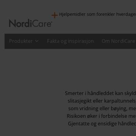
Hjelpemidler som forenkler hverdage
Produkter
Fakta og inspirasjon
Om NordiCare
Smerter i håndleddet kan skyld
slitasjegikt eller karpaltunn
som vridning eller bøying, men
Risikoen øker i forbindelse med
Gjentatte og ensidige håndle