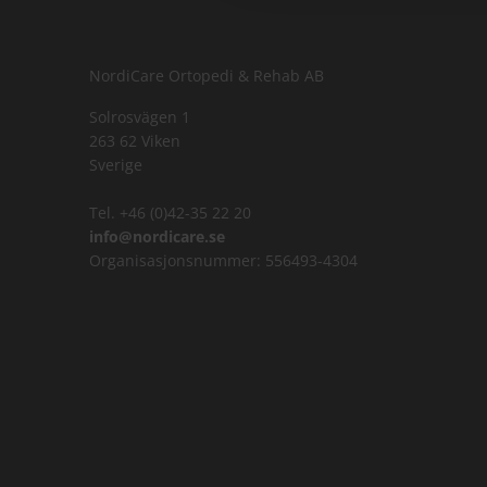
t
i
o
NordiCare Ortopedi & Rehab AB
n
Solrosvägen 1
263 62 Viken
Sverige
Tel. +46 (0)42-35 22 20
info@nordicare.se
Organisasjonsnummer: 556493-4304