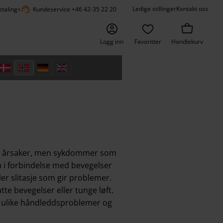
support_agent
Ledige stillinger
Kontakt oss
etaling
<
Kundeservice +46 42-35 22 20
Logg inn
Favoritter
Handlekurv
lige årsaker, men sykdommer som
å i forbindelse med bevegelser
ler slitasje som gir problemer.
tte bevegelser eller tunge løft.
m ulike håndleddsproblemer og