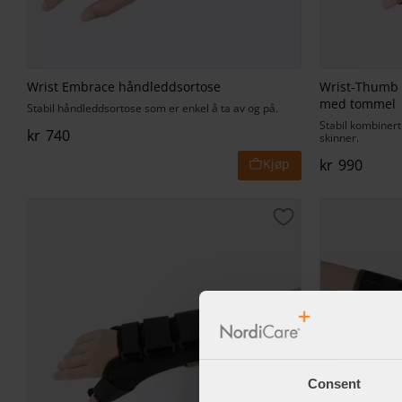
Wrist Embrace håndleddsortose
Wrist-Thumb
med tommel
Stabil håndleddsortose som er enkel å ta av og på.
Stabil kombiner
kr
740
skinner.
kr
990
Lagre som favorit
Consent