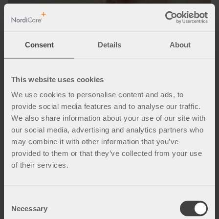
Consent
Details
About
This website uses cookies
We use cookies to personalise content and ads, to
provide social media features and to analyse our traffic.
We also share information about your use of our site with
our social media, advertising and analytics partners who
may combine it with other information that you’ve
provided to them or that they’ve collected from your use
of their services.
Bekkenløsning under graviditet
Når du er gravid øker bevegeligheten i kroppens
C
ledd før fødsel. Dette kalles bekkenløsning eller
Necessary
o
bekkensmerter og gir ofte smerter i hofter, sete,