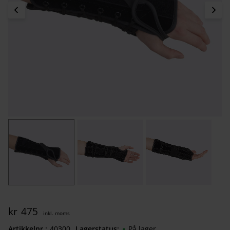
kr
475
Artikkelnr.
403002040
Lagerstatus
På lager