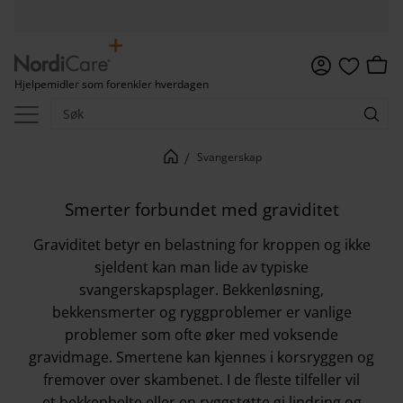
Meny
Handl
Hjelpemidler som forenkler hverdagen
Favoritter
Svangerskap
Smerter forbundet med graviditet
Graviditet betyr en belastning for kroppen og ikke
sjeldent kan man lide av typiske
svangerskapsplager. Bekkenløsning,
bekkensmerter og ryggproblemer er vanlige
problemer som ofte øker med voksende
gravidmage. Smertene kan kjennes i korsryggen og
fremover over skambenet. I de fleste tilfeller vil
et
bekkenbelte
eller en
ryggstøtte
gi lindring og