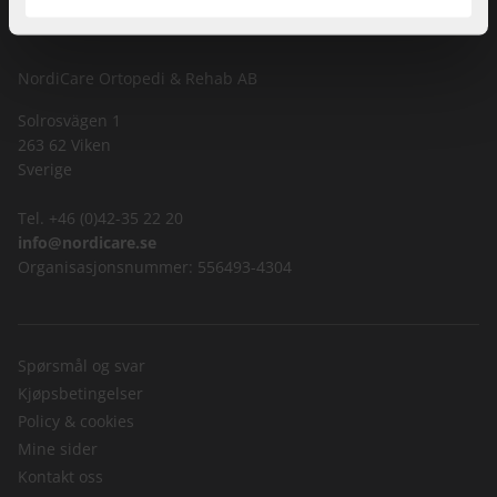
NordiCare Ortopedi & Rehab AB
Solrosvägen 1
263 62 Viken
Sverige
Tel. +46 (0)42-35 22 20
info@nordicare.se
Organisasjonsnummer: 556493-4304
Spørsmål og svar
Kjøpsbetingelser
Policy & cookies
Mine sider
Kontakt oss