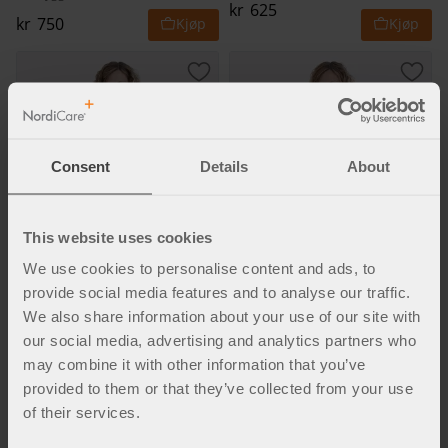
kr
625
kr
750
Lagre som favoritt
Lagr
Consent
Details
About
This website uses cookies
We use cookies to personalise content and ads, to
ViraRak 15 cm
ViraRak 20 cm
provide social media features and to analyse our traffic.
Elastisk støttebelte som gir effektiv
Elastisk støttebelte som gir effektiv
støtte og kompresjon rundt
støtte og kompresjon rundt
We also share information about your use of our site with
overkroppen.
overkroppen.
kr
867
kr
955
our social media, advertising and analytics partners who
may combine it with other information that you’ve
provided to them or that they’ve collected from your use
Lagre som favoritt
Lagr
of their services.