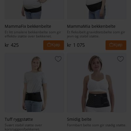
MammaFix bekkenbelte
MammaMia bekkenbelte
Et litt smalere bekkenbelte som gir
Et fleksibelt graviditetsbelte som gir
effektiv støtte over bekkenet.
jevn og stabil støtte.
kr
425
kr
1 075
Lagre som favoritt
Lagr
Tuff ryggstøtte
Smidig belte
Svært stabil støtte over
Formbart belte som gir stødig støtte.
korsryggen/bekkenet.