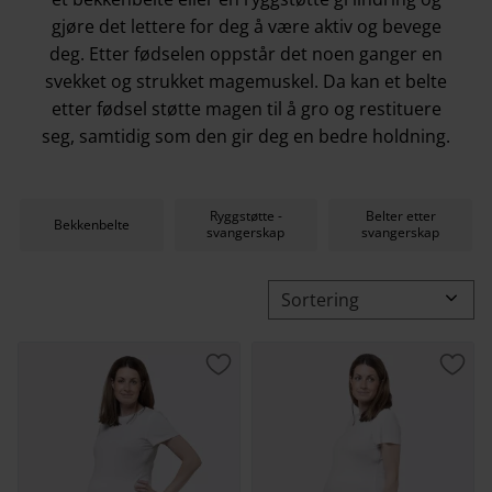
gjøre det lettere for deg å være aktiv og bevege
deg. Etter fødselen oppstår det noen ganger en
svekket og strukket magemuskel. Da kan et
belte
etter fødsel
støtte magen til å gro og restituere
seg, samtidig som den gir deg en bedre holdning.
Ryggstøtte -
Belter etter
Bekkenbelte
svangerskap
svangerskap
Velg sorteringsmetode
Lagre som favoritt
Lagr