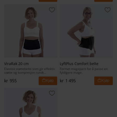
Lagre som favoritt
Lagr
ViraRak 20 cm
LyftPlus Comfort belte
Elastisk støttebelte som gir effektiv
Formet mageparti for å passe en
støtte og kompresjon rundt
fyldigere mage.
overkroppen.
kr
955
kr
1 495
Lagre som favoritt