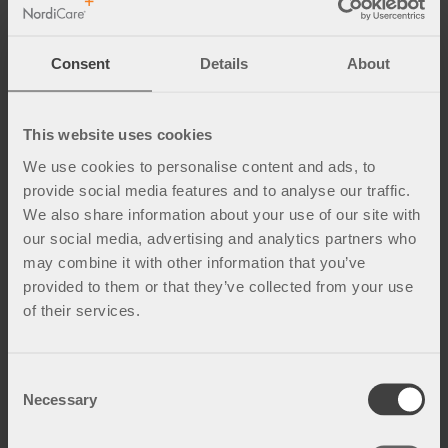
bidra til bedre holdning og en slankere silhuett. Etter
keisersnitt reduserer beltet belastningen på snittet og
Consent
Details
About
gir også smertelindring og forbedret legning.
This website uses cookies
We use cookies to personalise content and ads, to
provide social media features and to analyse our traffic.
We also share information about your use of our site with
our social media, advertising and analytics partners who
may combine it with other information that you’ve
provided to them or that they’ve collected from your use
Støtte etter fødsel
of their services.
Etter fødsel gir
ViraX2
og LyftPlus god stabilitet og
avlastning.
ViraX2
for den litt mindre magen former
C
Necessary
seg effektivt rundt torso og mage og er enkel å justere
o
etter hvert som kroppen forandrer seg. LyftPlus har en
n