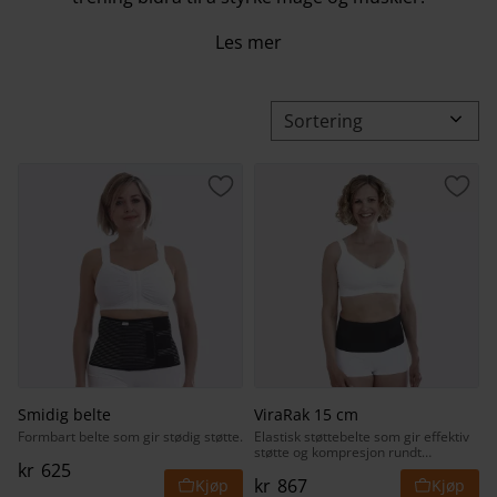
Les mer
Velg sorteringsmetode
Lagre som favoritt
Lagr
Smidig belte
ViraRak 15 cm
Formbart belte som gir stødig støtte.
Elastisk støttebelte som gir effektiv
støtte og kompresjon rundt
overkroppen.
kr
625
kr
867