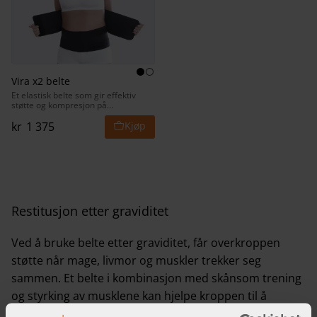
Vira x2 belte
Et elastisk belte som gir effektiv
støtte og kompresjon på
overkroppen.
kr
1 375
Restitusjon etter graviditet
Ved å bruke belte etter graviditet, får overkroppen
støtte når mage, livmor og muskler trekker seg
sammen. Et belte i kombinasjon med skånsom trening
og styrking av musklene kan hjelpe kroppen til å
restituere seg raskere etter graviditet og kan også