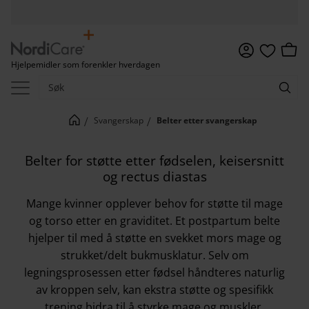
Meny
Handl
Hjelpemidler som forenkler hverdagen
Favoritter
Svangerskap
Belter etter svangerskap
Belter for støtte etter fødselen, keisersnitt
og rectus diastas
Mange kvinner opplever behov for støtte til mage
og torso etter en graviditet. Et postpartum belte
hjelper til med å støtte en svekket mors mage og
strukket/delt bukmusklatur. Selv om
legningsprosessen etter fødsel håndteres naturlig
av kroppen selv, kan ekstra støtte og spesifikk
trening bidra til å styrke mage og muskler.