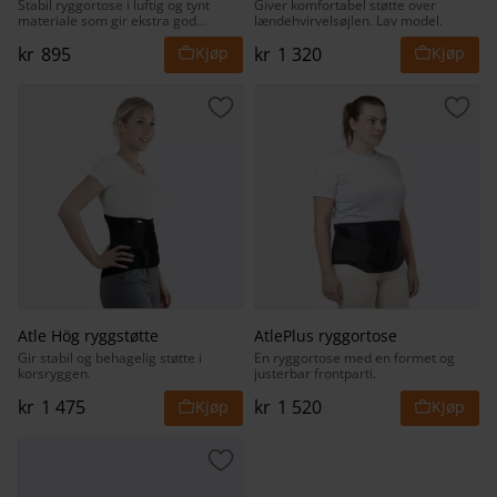
Stabil ryggortose i luftig og tynt
Giver komfortabel støtte over
materiale som gir ekstra god
lændehvirvelsøjlen. Lav model.
stabilitet.
kr
895
kr
1 320
Lagre som favoritt
Lagr
Atle Hög ryggstøtte
AtlePlus ryggortose
Gir stabil og behagelig støtte i
En ryggortose med en formet og
korsryggen.
justerbar frontparti.
kr
1 475
kr
1 520
Lagre som favoritt