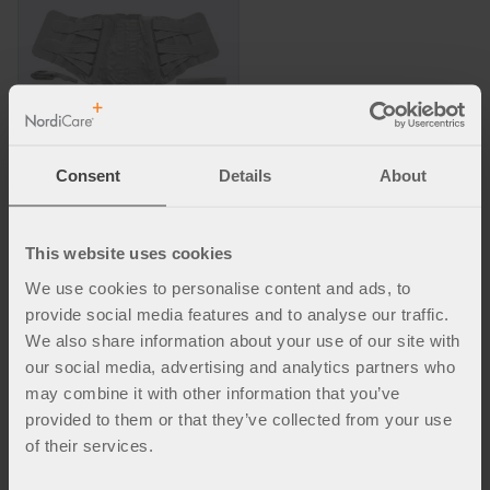
Consent
Details
About
Ronja Halvfabrikat ryggstøtte
Stabilt tøykorsett med elastiske
trekkbånd i sidene.
This website uses cookies
kr
0
We use cookies to personalise content and ads, to
provide social media features and to analyse our traffic.
We also share information about your use of our site with
our social media, advertising and analytics partners who
Riktig støtte for ryggen
may combine it with other information that you’ve
provided to them or that they’ve collected from your use
Våre ulike modeller av ryggstøtter passer til ulike
of their services.
behov, diagnoser og kroppsformer. De finnes i