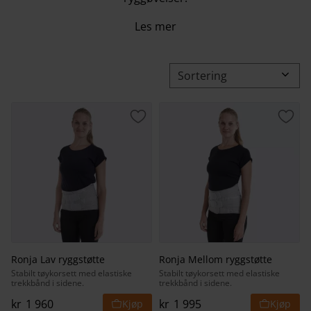
Les mer
Velg sorteringsmetode
Lagre som favoritt
Lagr
Ronja Lav ryggstøtte
Ronja Mellom ryggstøtte
Stabilt tøykorsett med elastiske
Stabilt tøykorsett med elastiske
trekkbånd i sidene.
trekkbånd i sidene.
kr
1 960
kr
1 995