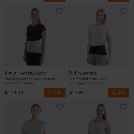
Lagre som favoritt
Lagr
Ronja Høy ryggstøtte
Tuff ryggstøtte
Stabilt tøykorsett med elastiske
Svært stabil støtte over
trekkbånd i sidene.
korsryggen/bekkenet.
kr
2 030
kr
750
Lagre som favoritt
Lagr