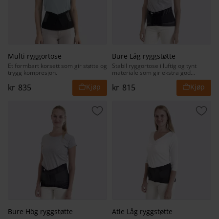
Multi ryggortose
Bure Låg ryggstøtte
Et formbart korsett som gir støtte og
Stabil ryggortose i luftig og tynt
trygg kompresjon.
materiale som gir ekstra god
stabilitet.
kr
835
kr
815
Lagre som favoritt
Lagr
Bure Hög ryggstøtte
Atle Låg ryggstøtte