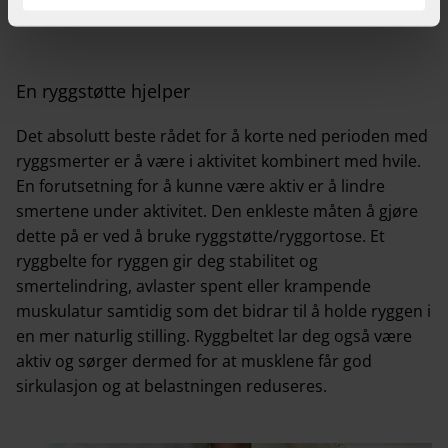
brystryggen.
En ryggstøtte hjelper
Det absolutt beste rådet for å korte ned perioden med
ryggsmerter er å være i aktivitet kombinert med hvile.
En forutsetning for å kunne være aktiv er å lindre
smertene under aktivitet. Den enkleste måten å gjøre
dette på er ved å bruke ryggstøtte/ryggortose. Et
ryggbelte for ryggen gir deg stabilitet og
smertelindring, avlaster spent eller krampende
muskulatur samtidig som det bidrar til å holde ryggen i
en mer naturlig stilling. Ryggbeltet lar deg også være
aktiv og sørger dermed for at musklene får god
sirkulasjon og at belastningen reduseres.