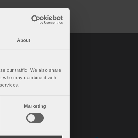
About
se our traffic. We also share
ers who may combine it with
 services.
Marketing