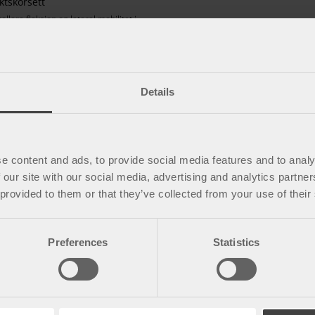
ktskorsett
ollere fleksjon og lateral mobilitet i
en av ryggraden.
Details
e content and ads, to provide social media features and to analy
 our site with our social media, advertising and analytics partn
 provided to them or that they’ve collected from your use of their
Preferences
Statistics
Spørsmål og svar
Kjøpsbetingelser
Policy & cookies
Mine sider