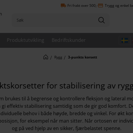
local_shipping
payment
Fri frakt over 500,-
Trygg og enkel b
n
Produktutvikling
Bedriftskunder
Rygg
3-punkts korsett
tskorsetter for stabilisering av ry
m brukes til å begrense og kontrollere fleksjon og lateral m
 gi effektiv stabilisering samtidig som de gir god komfort. D
individuelle behov i både høyde, bredde og vinkel. For økt k
t posisjon, for eksempel når man sitter. Når ortosen er individ
og på ved hjelp av en sikker, fjærbelastet spenne.