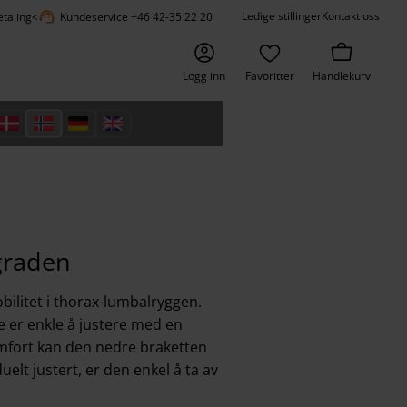
support_agent
Ledige stillinger
Kontakt oss
etaling
<
Kundeservice +46 42-35 22 20
Logg inn
Favoritter
Handlekurv
ggraden
obilitet i thorax-lumbalryggen.
e er enkle å justere med en
omfort kan den nedre braketten
uelt justert, er den enkel å ta av