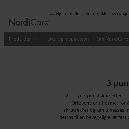
Hjelpemidler som forenkler hverdage
Produkter
Fakta og inspirasjon
Om NordiCare
3-punk
Vi tilbyr 3-punktskorsetter so
Ortosene er utformet for å
skrutrekker og kan tilpasses 
settes til en bevegelig eller fas