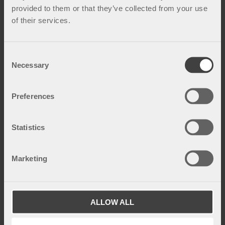
provided to them or that they’ve collected from your use
of their services.
C
Necessary
o
n
s
Preferences
e
Bekkenløsning under graviditet
n
Når du er gravid øker bevegeligheten i kroppens
t
Statistics
ledd før fødsel. Dette kalles bekkenløsning eller
S
bekkensmerter og gir ofte smerter i hofter, sete,
e
ko...
Marketing
l
e
c
t
ALLOW ALL
i
o