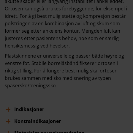
akutte skader eller langvarig instabilitet i ankelleddet.
Ortosen kan også brukes forebyggende, for eksempel i
idrett. For å gi best mulig støtte og kompresjon består
polstringen av en kombinasjon av luft og skum som
former seg etter ankelens kontur. Mengden luft kan
justeres etter pasientens behov, noe som er særlig
hensiktsmessig ved hevelser.
Plastskinnene er universelle og passer både høyre og
venstre fot. Stabile borrelåsbånd fikserer ortosen i
riktig stilling. For å fungere best mulig skal ortosen
brukes sammen med sko med snøring av typen
spasersko/treningssko.
Indikasjoner
Kontraindikasjoner
Materialer og vaskeanvisning