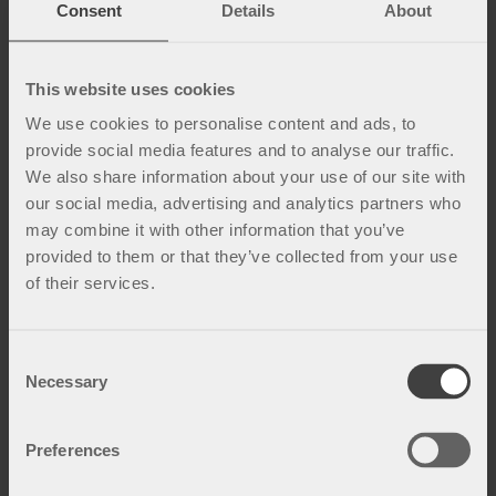
Consent
Details
About
med åpning i skrittet.
herrer.
kr
1 250
kr
1 750
This website uses cookies
We use cookies to personalise content and ads, to
provide social media features and to analyse our traffic.
Fakta og inspirasjon
We also share information about your use of our site with
our social media, advertising and analytics partners who
may combine it with other information that you’ve
provided to them or that they’ve collected from your use
of their services.
C
Necessary
o
n
s
Preferences
e
n