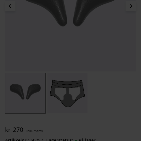
kr
270
Artikkelnr.
502570050
Lagerstatus
På lager