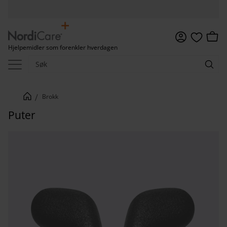
Meny
Handl
Hjelpemidler som forenkler hverdagen
Favoritter
Brokk
Puter