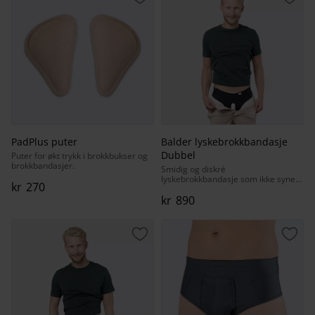
Lagre som favoritt
Lagr
PadPlus puter
Balder lyskebrokkbandasje
Dubbel
Puter for økt trykk i brokkbukser og
brokkbandasjer.
Smidig og diskré
lyskebrokkbandasje som ikke synes
kr
270
under klærne.
kr
890
Lagre som favoritt
Lagr