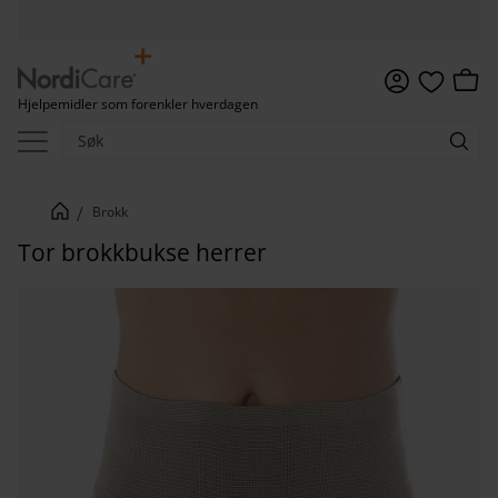
Meny
Handl
Hjelpemidler som forenkler hverdagen
Favoritter
Brokk
Tor brokkbukse herrer