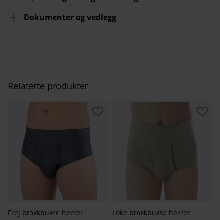
Dokumenter og vedlegg
Relaterte produkter
Lagre som favoritt
Lagr
Frej brokkbukse herrer
Loke brokkbukse herrer