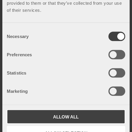
provided to them or that they’ve collected from your use
of their services.
C
Necessary
o
n
s
Preferences
e
Bekkenløsning under graviditet
n
Når du er gravid øker bevegeligheten i kroppens
t
Statistics
ledd før fødsel. Dette kalles bekkenløsning eller
S
bekkensmerter og gir ofte smerter i hofter, sete,
e
ko...
Marketing
l
e
c
t
ALLOW ALL
i
o