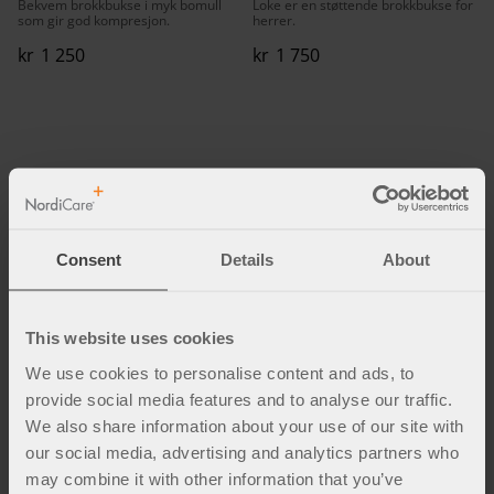
Bekvem brokkbukse i myk bomull
Loke er en støttende brokkbukse for
som gir god kompresjon.
herrer.
kr
1 250
kr
1 750
Fakta og inspirasjon
Consent
Details
About
This website uses cookies
We use cookies to personalise content and ads, to
provide social media features and to analyse our traffic.
We also share information about your use of our site with
our social media, advertising and analytics partners who
may combine it with other information that you’ve