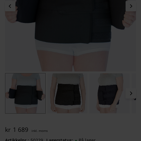
kr
1 689
Artikkelnr.
502290080
Lagerstatus
På lager