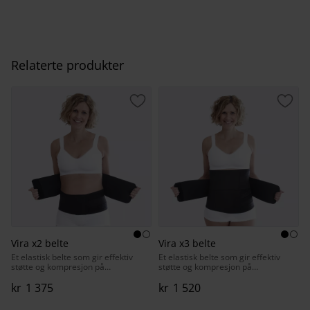
Relaterte produkter
Lagre som favoritt
Lagr
Vira x2 belte
Vira x3 belte
Et elastisk belte som gir effektiv
Et elastisk belte som gir effektiv
støtte og kompresjon på
støtte og kompresjon på
overkroppen.
overkroppen.
kr
1 375
kr
1 520