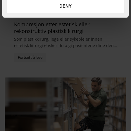
DENY
Kompresjon etter estetisk eller
rekonstruktiv plastisk kirurgi
Som plastikkirurg, lege eller sykepleier innen
estetisk kirurgi ønsker du å gi pasientene dine den
best mulige totalopplevelsen. I forbindelse med
bry...