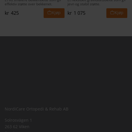
effektiv støtte over bekkenet.
jevn og stabil støtte.
kr
425
kr
1 075
NordiCare Ortopedi & Rehab AB
Solrosvägen 1
263 62 Viken