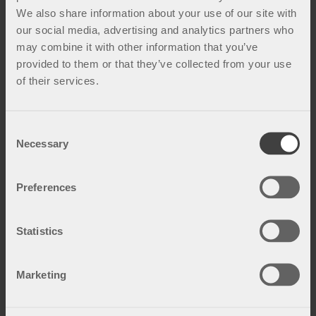
We also share information about your use of our site with
our social media, advertising and analytics partners who
may combine it with other information that you’ve
provided to them or that they’ve collected from your use
of their services.
C
Necessary
o
n
s
Preferences
e
n
t
Statistics
S
e
Marketing
l
e
c