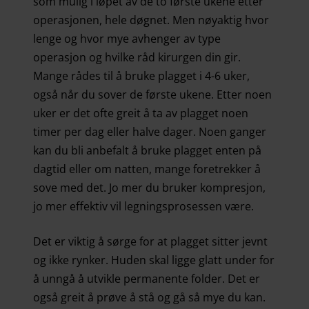
som mulig i løpet av de to første ukene etter
operasjonen, hele døgnet. Men nøyaktig hvor
lenge og hvor mye avhenger av type
operasjon og hvilke råd kirurgen din gir.
Mange rådes til å bruke plagget i 4-6 uker,
også når du sover de første ukene. Etter noen
uker er det ofte greit å ta av plagget noen
timer per dag eller halve dager. Noen ganger
kan du bli anbefalt å bruke plagget enten på
dagtid eller om natten, mange foretrekker å
sove med det. Jo mer du bruker kompresjon,
jo mer effektiv vil legningsprosessen være.
Det er viktig å sørge for at plagget sitter jevnt
og ikke rynker. Huden skal ligge glatt under for
å unngå å utvikle permanente folder. Det er
også greit å prøve å stå og gå så mye du kan.