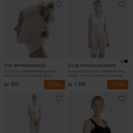
Lagre som favoritt
Lagr
Kim ansiktsbandasje
Cindy kompresjonsbody
Justerbar ansiktsbandasje etter
Kompresjons-body med ekstra høy
plastisk kirurgi og fettsuging.
midje i strikket sømløst materiale.
kr
955
kr
1 995
Lagre som favoritt
Lagr