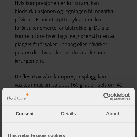
Hvis kompresjonen er for stram, kan
blodsirkulasjonen og legningen bli negativt
påvirket. Et mildt støttetrykk, som ikke
forårsaker smerte, er tilstrekkelig. Du skal
kunne utføre hverdagslige gjøremål uten at
plagget forårsaker ubehag eller påvirker
pusten din, hvis ikke bør du snakke med
kirurgen din.
De fleste av våre kompresjonsplagg kan
vaskes i maskin på opptil 60 grader, selv om 40
grader anbefales for lengre holdbarhet. Det
kan derfor være bra å ha to plagg for å ha ett å
skifte med. Det kan være lurt å bruke en
Consent
Details
About
mindre størrelse når hevelsen har avtatt etter
noen uker for å oppnå rett kompresjon.
This website uses cookies