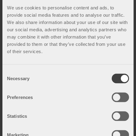
We use cookies to personalise content and ads, to
provide social media features and to analyse our traffic.
We also share information about your use of our site with
our social media, advertising and analytics partners who
may combine it with other information that you’ve
provided to them or that they’ve collected from your use
of their services.
Hvordan velger jeg riktig
kompresjonsplagg?
C
Necessary
o
Det finnes plagg til nesten alle deler av
n
kroppen, i flere ulike modeller og materialer.
s
Preferences
e
Det er viktig å velge et kompresjonsplagg som
n
passer dine behov og har god kvalitet,
t
Statistics
passform og komfort. Et plagg med dårlig
S
kvalitet og billigere materialer gir oftere
e
problemer. Det er også svært viktig for legning
Marketing