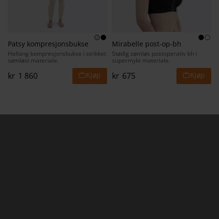
Patsy kompresjonsbukse
Mirabelle post-op-bh
Hellang kompresjonsbukse i strikket
Stødig sømløs postoperativ bh i
sømløst materiale.
supermykt materiale.
kr
1 860
kr
675