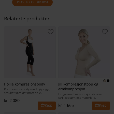
PLASTIKK OG KIRURGI
Relaterte produkter
Lagre som favoritt
Lagr
Hollie kompresjonsbody
Jill kompresjonstopp og
armkompresjon
Kompresjonsbody med høy rygg i
strikket sømløst materiale.
Langermet kompresjonsbolero i
strikket sømløst materiale.
kr
2 080
kr
1 665