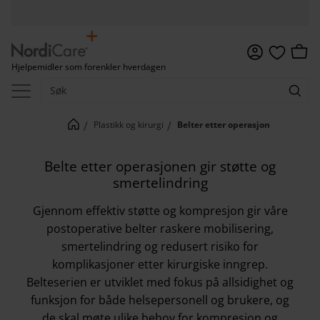
Meny
Handl
Hjelpemidler som forenkler hverdagen
Favoritter
Plastikk og kirurgi
Belter etter operasjon
Belte etter operasjonen gir støtte og
smertelindring
Gjennom effektiv støtte og kompresjon gir våre
postoperative belter raskere mobilisering,
smertelindring og redusert risiko for
komplikasjoner etter kirurgiske inngrep.
Belteserien er utviklet med fokus på allsidighet og
funksjon for både helsepersonell og brukere, og
de skal møte ulike behov for kompresjon og