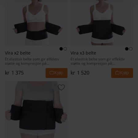
Vira x2 belte
Vira x3 belte
Et elastisk belte som gir effektiv
Et elastisk belte som gir effektiv
støtte og kompresjon på
støtte og kompresjon på
overkroppen.
overkroppen.
kr
1 375
kr
1 520
Lagre som favoritt