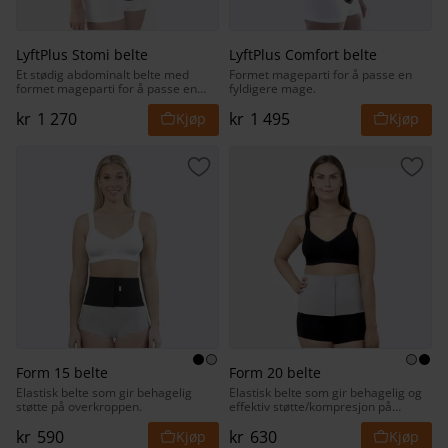
LyftPlus Stomi belte
LyftPlus Comfort belte
Et stødig abdominalt belte med
Formet mageparti for å passe en
formet mageparti for å passe en
fyldigere mage.
kraftigere buk.
kr
1 270
kr
1 495
Lagre som favoritt
Lagr
Form 15 belte
Form 20 belte
Elastisk belte som gir behagelig
Elastisk belte som gir behagelig og
støtte på overkroppen.
effektiv støtte/kompresjon på
overkroppen.
kr
590
kr
630