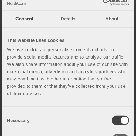
Consent
Details
About
ThoraCare brystbelte/vest, 30
AbdoBas belte
cm
This website uses cookies
Elastisk støttebelte for effektiv
avlastning og kompresjon.
Postoperativ vest etter thorax- eller
We use cookies to personalise content and ads, to
brystkirurgi.
kr
625
provide social media features and to analyse our traffic.
We also share information about your use of our site with
Lagre som favoritt
Lagr
our social media, advertising and analytics partners who
may combine it with other information that you’ve
provided to them or that they’ve collected from your use
of their services.
C
Necessary
o
n
AbdoCare 23 belte
AbdoCare 30 belte