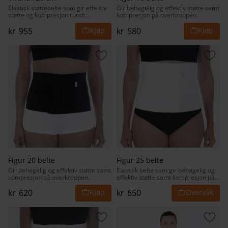
Elastisk støttebelte som gir effektiv
Gir behagelig og effektiv støtte samt
støtte og kompresjon rundt
kompresjon på overkroppen.
overkroppen.
kr
955
kr
580
Lagre som favoritt
Lagr
Figur 20 belte
Figur 25 belte
Gir behagelig og effektiv støtte samt
Elastisk belte som gir behagelig og
kompresjon på overkroppen.
effektiv støtte samt kompresjon på
overkroppen.
kr
620
kr
650
Lagre som favoritt
Lagr