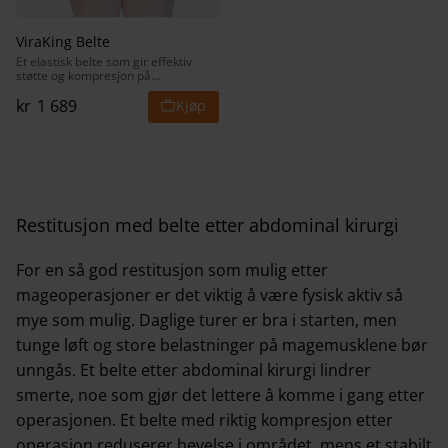
ViraKing Belte
Et elastisk belte som gir effektiv
støtte og kompresjon på
overkroppen.
kr
1 689
Restitusjon med belte etter abdominal kirurgi
For en så god restitusjon som mulig etter
mageoperasjoner er det viktig å være fysisk aktiv så
mye som mulig. Daglige turer er bra i starten, men
tunge løft og store belastninger på magemusklene bør
unngås. Et belte etter abdominal kirurgi lindrer
smerte, noe som gjør det lettere å komme i gang etter
operasjonen. Et belte med riktig kompresjon etter
operasjon reduserer hevelse i området, mens et stabilt