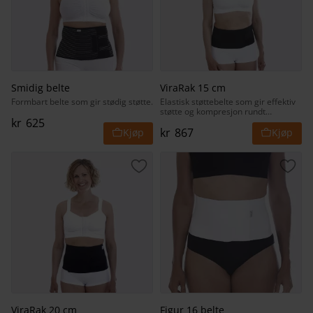
Smidig belte
ViraRak 15 cm
Formbart belte som gir stødig støtte.
Elastisk støttebelte som gir effektiv
støtte og kompresjon rundt
overkroppen.
kr
625
kr
867
Lagre som favoritt
Lagr
ViraRak 20 cm
Figur 16 belte