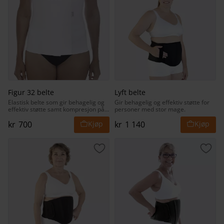
Figur 32 belte
Lyft belte
Elastisk belte som gir behagelig og
Gir behagelig og effektiv støtte for
effektiv støtte samt kompresjon på
personer med stor mage.
overkroppen.
kr
700
kr
1 140
Lagre som favoritt
Lagr